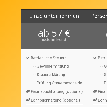
wird’s speziell. Macht aber nichts – wir kennen
die Route.
Einzelunternehmen
Perso
MEHR INFOS
ab 57 €
netto im Monat
Betriebliche Steuern
Betri
-- Gewinnermittlung
-- 
-- Steuererklärung
-- 
-- Prüfung Steuerbescheide
-- 
Finanzbuchhaltung (optional)
Finan
Lohnbuchhaltung (optional)
Lohnb