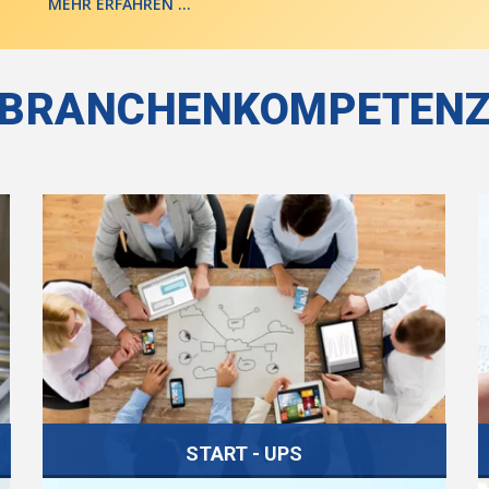
MEHR ERFAHREN ...
BRANCHENKOMPETEN
START - UPS