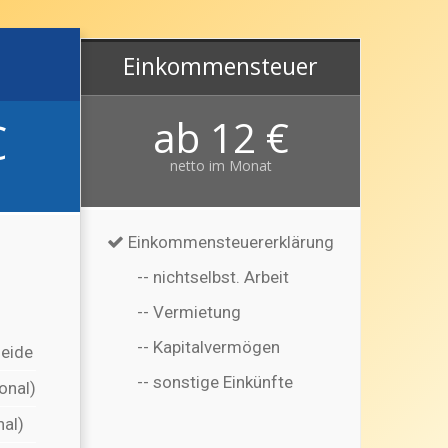
MEHR INFOS
Einkommensteuer
ab 12 €
€
netto im Monat
Einkommensteuererklärung
-- nichtselbst. Arbeit
-- Vermietung
-- Kapitalvermögen
heide
-- sonstige Einkünfte
onal)
al)