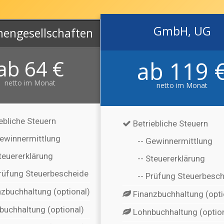
GmbH, UG
MEHR INFOS
nengesellschaften
ab 64 €
ab 119 
netto im Monat
netto im Monat
ebliche Steuern
Betriebliche Steuern
Gewinnermittlung
-- Gewinnermittlung
Steuererklärung
-- Steuererklärung
Prüfung Steuerbescheide
-- Prüfung Steuerbesc
zbuchhaltung (optional)
Finanzbuchhaltung (opti
uchhaltung (optional)
Lohnbuchhaltung (option