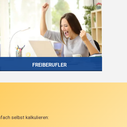
Gewerblich, oder doch heilberuflich oder
deshalb freiberuflich? Gewerbesteuerbefreit
oder nicht? Umsatzsteuerbefreit oder nicht?
Um solche Fragen sollten sich Fachleute
kümmern. Wir wissen, wie man den steuerlichen
Dekubitus verhindert – und beraten Sie auch
konkret im Alltag.
FREIBERUFLER
MEHR INFOS
Egal, ob Zahlen, Farben, Worte oder
Paragraphen Ihr Arbeitsgebiet darstellen –
wenn Sie Freiberufler sind, befreien wir Sie vom
Steuerkram. Damit Sie den Kopf für Ihren Beruf
ach selbst kalkulieren:
frei haben und steuerlich trotzdem optimal
dastehen.