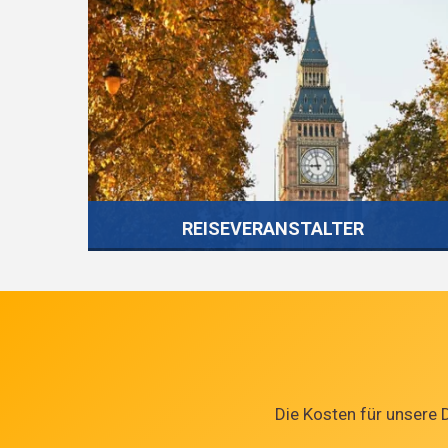
Shopbetreiber sind Kämpfer – und lassen sich
weder von Abmahnern noch von Hoch-
Retournierern oder der Konkurrenz das
Geschäft verderben. Mit uns können Sie
zumindest mal das Steuerthema aus dem
Warenkorb Ihrer To-Dos löschen– denn darum
kümmern wir uns. Versandkostenfrei.
REISEVERANSTALTER
MEHR INFOS
Grenzüberschreitende Transport-,
Vermittlungs- und die umsatzsteuerliche
Bestimmung des Leistungsorts,
gewerbesteuerliche Hinzu- rechnung für
Die Kosten für unsere 
Hotelzimmerkontingente – wenn
Steuerbeamte auf die Reisebranche
treffen,