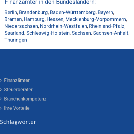
Finanzämter in den Bundesländern:
Berlin
,
Brandenburg
,
Baden-Württemberg
,
Bayern
,
Bremen
,
Hamburg
,
Hessen
,
Mecklenburg-Vorpommern
,
Niedersachsen
,
Nordrhein-Westfalen
,
Rheinland-Pfalz
,
Saarland
,
Schleswig-Holstein
,
Sachsen
,
Sachsen-Anhalt
,
Thüringen
Finanzämter
Steuerberater
Branchenkompetenz
Ihre Vorteile
Schlagwörter