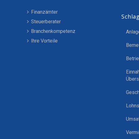
Finanzämter
Schla
Steuerberater
Branchenkompetenz
Anlag
Ihre Vorteile
Beme
Betri
Einna
Übers
Gesch
Lohns
Umsat
Vermi