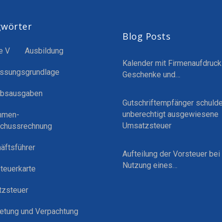
gwörter
Blog Posts
e V
Ausbildung
Kalender mit Firmenaufdruck
ssungsgrundlage
Geschenke und…
ebsausgaben
Gutschriftempfänger schulde
unberechtigt ausgewiesene
hmen-
Umsatzsteuer
chussrechnung
äftsführer
Aufteilung der Vorsteuer bei
Nutzung eines…
teuerkarte
zsteuer
etung und Verpachtung