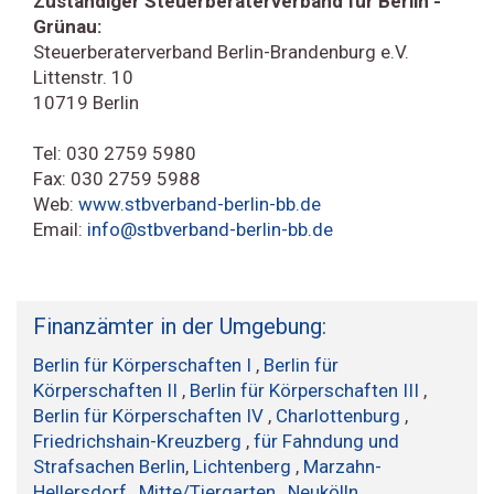
Zuständiger Steuerberaterverband für Berlin -
Grünau:
Steuerberaterverband Berlin-Brandenburg e.V.
Littenstr. 10
10719 Berlin
Tel: 030 2759 5980
Fax: 030 2759 5988
Web:
www.stbverband-berlin-bb.de
Email:
info@stbverband-berlin-bb.de
Finanzämter in der Umgebung:
Berlin für Körperschaften I
,
Berlin für
Körperschaften II
,
Berlin für Körperschaften III
,
Berlin für Körperschaften IV
,
Charlottenburg
,
Friedrichshain-Kreuzberg
,
für Fahndung und
Strafsachen Berlin
,
Lichtenberg
,
Marzahn-
Hellersdorf
,
Mitte/Tiergarten
,
Neukölln
,