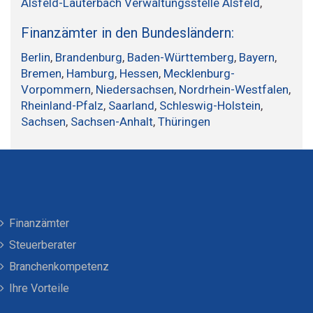
Alsfeld-Lauterbach Verwaltungsstelle Alsfeld
,
Finanzämter in den Bundesländern:
Berlin
,
Brandenburg
,
Baden-Württemberg
,
Bayern
,
Bremen
,
Hamburg
,
Hessen
,
Mecklenburg-
Vorpommern
,
Niedersachsen
,
Nordrhein-Westfalen
,
Rheinland-Pfalz
,
Saarland
,
Schleswig-Holstein
,
Sachsen
,
Sachsen-Anhalt
,
Thüringen
Finanzämter
Steuerberater
Branchenkompetenz
Ihre Vorteile