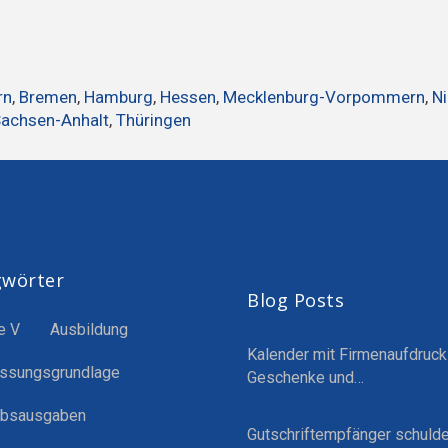
rn
,
Bremen
,
Hamburg
,
Hessen
,
Mecklenburg-Vorpommern
,
N
achsen-Anhalt
,
Thüringen
gwörter
Blog Posts
e V
Ausbildung
Kalender mit Firmenaufdruck
ssungsgrundlage
Geschenke und…
ebsausgaben
Gutschriftempfänger schulde