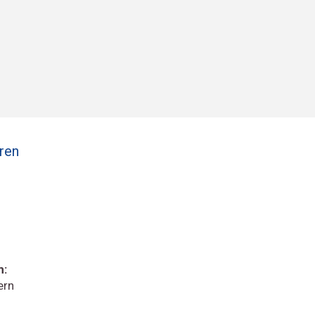
ren
n:
ern