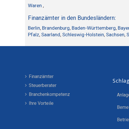
Waren
,
Finanzämter in den Bundesländern:
Berlin
,
Brandenburg
,
Baden-Württemberg
,
Baye
Pfalz
,
Saarland
,
Schleswig-Holstein
,
Sachsen
,
S
Finanzämter
Schla
Steuerberater
Branchenkompetenz
Anlag
Ihre Vorteile
Beme
Betri