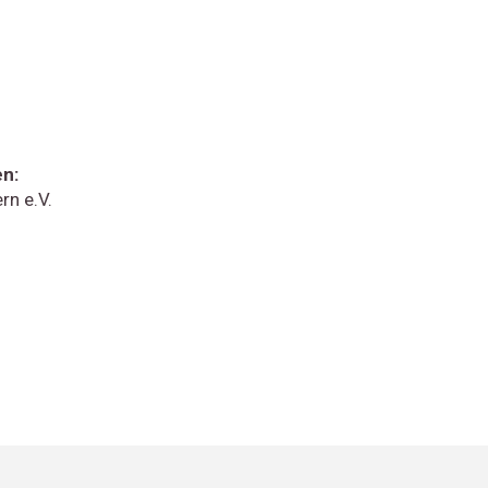
n:
n e.V.